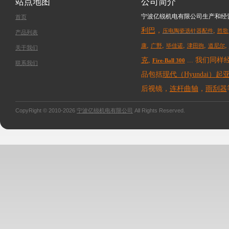
站点地图
公司简介
宁波亿锐机电有限公司生产和经
首页
利巴
，
,
压电陶瓷选针
器
配
件
胜
歌
产品列表
,
,
,
,
,
康
广
野
毕
佳诺
津田驹
道尼尔
关于我们
克
,
... 我们同
样
Fire-Ball 300
联系我们
品包括
现代（Hyundai）
起亚
后视镜，
连杆曲轴
，
雨刮器
CopyRight © 2010-2026
宁波亿锐机电有限公司
All Rights Reserved.